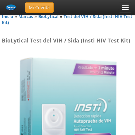
Ir a Web Corporativa
Mi Cuenta
Menú
Inicio
»
Marcas
»
BioLytical
»
Test del VIH / Sida (Insti HIV Test
Kit)
BioLytical Test del VIH / Sida (Insti HIV Test Kit)